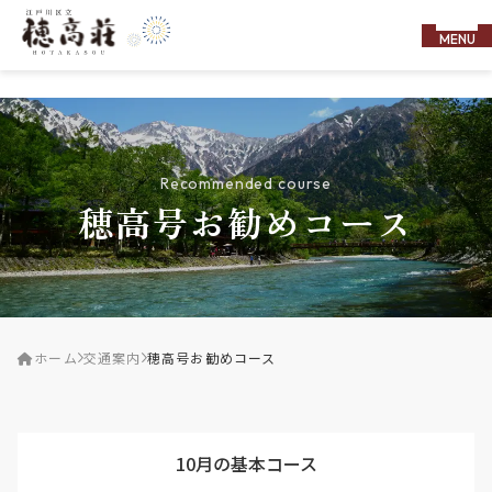
MENU
Recommended course
穂高号お勧めコース
ホーム
交通案内
穂高号お勧めコース
10月の基本コース