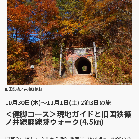
旧国鉄篠ノ井線廃線跡
10月30日(木)～11月1日(土) 2泊3日の旅
＜健脚コース＞現地ガイドと旧国鉄篠
ノ井線廃線跡ウォーク(4.5㎞)