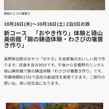
錫製わさびの箸置き
10月16日(木)～10月18日(土) 2泊3日の旅
新コース 「おやき作り」体験と碌山
美術館「錫の鋳造体験・わさびの箸置
き作り」
長野県伝統のおやつ「おやき」を自家製のおいしい具で作
ります。試食を含み90分です。午後から安曇野のシンボル
碌山美術館で錫の鋳造体験「わさびの箸置き作り」です。
所要時間約15分で芸術の創造性を実感できます。ご旅行の
想い出、良い記念品になります。